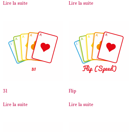
Lire la suite
Lire la suite
31
Flip
Lire la suite
Lire la suite