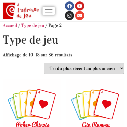
Accueil
/
Type de jeu
/ Page 2
Type de jeu
Affichage de 10–18 sur 86 résultats