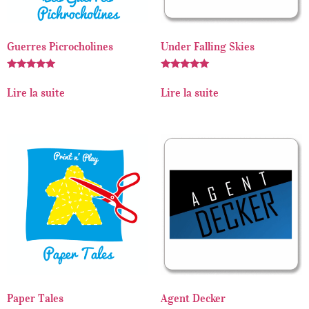
Guerres Picrocholines
Under Falling Skies
Note
Note
5.00
5.00
Lire la suite
Lire la suite
sur 5
sur 5
Paper Tales
Agent Decker