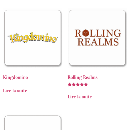
Kingdomino
Rolling Realms
Lire la suite
Note
5.00
Lire la suite
sur 5