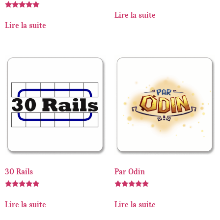
Lire la suite
Note
5.00
Lire la suite
sur 5
30 Rails
Par Odin
Note
Note
5.00
5.00
Lire la suite
Lire la suite
sur 5
sur 5