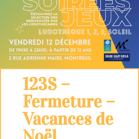
123S –
Fermeture –
Vacances de
Noël