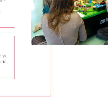
te.
:
ons,
s de