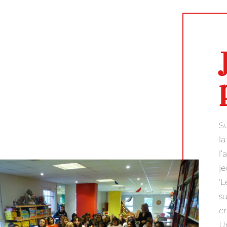
Su
la
l’
je
‘L
s
cr
Un