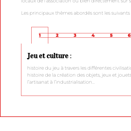
locaux de l’association ou bien directement sur si
Les principaux thèmes abordés sont les suivants 
1
2
3
4
5
6
Jeu et culture
:
histoire du jeu à travers les différentes civilisati
histoire de la création des objets, jeux et jouet
l’artisanat à l’industrialisation…