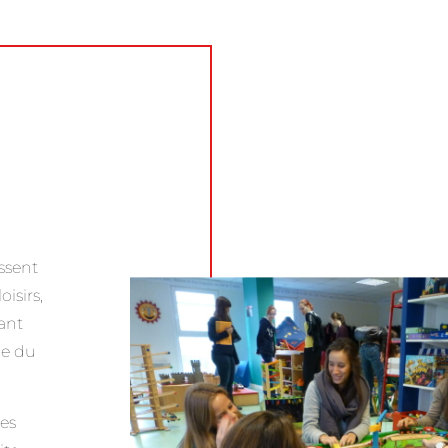
ssent
isirs,
ant
ne du
les