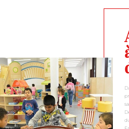
Da
pr
sa
Dé
du
En