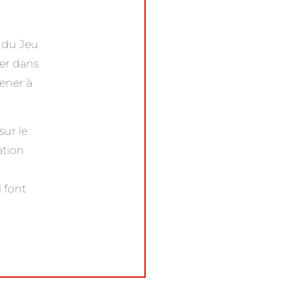
e du Jeu
uer dans
ener à
sur le
ation
 font