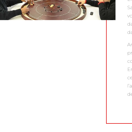
Sa
vo
da
da
A
pr
cœ
En
ce
l’
de