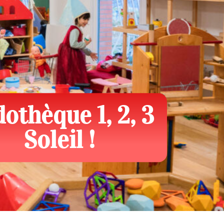
othèque 1, 2, 3
Soleil !