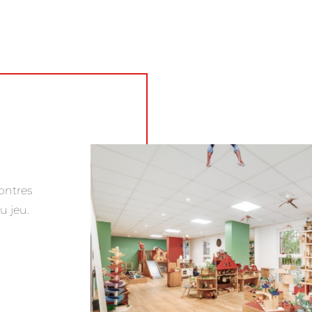
ontres
u jeu.