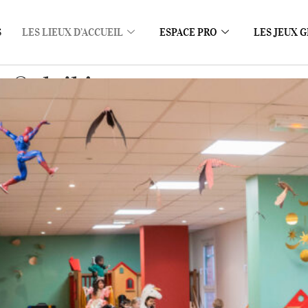
S
LES LIEUX D’ACCUEIL
ESPACE PRO
LES JEUX G
 Soleil !