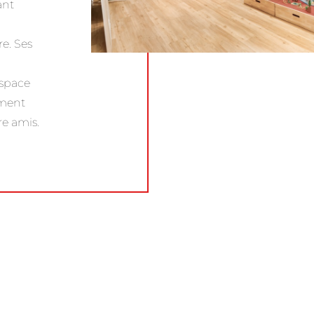
ant
e. Ses
Espace
oment
e amis.