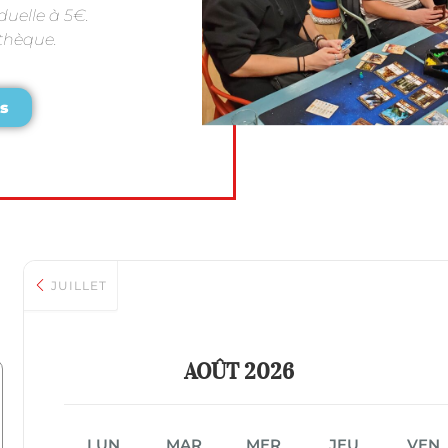
duelle à 5€.
othèque.
s
JUILLET
AOÛT 2026
LUN
MAR
MER
JEU
VEN