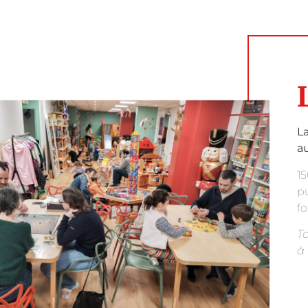
La
au
15
pu
f
To
à 