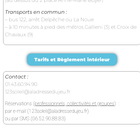
(au dessus du 2 place Anne-Marie Boyer)
Transports en commun :
– bus 122, arrêt Delpêche ou La Noue
– à 10 minutes à pied des métros Gallieni (3) et Croix de
Chavaux (9)
Tarifs et Règlement intérieur
Contact :
01.43.60.94.90
123soleil@aladressedujeu.fr
Réservations (
professionnels, collectivités et groupes
) :
par e-mail (123soleil@aladressedujeu.fr)
ou par SMS (06.52.90.88.83)