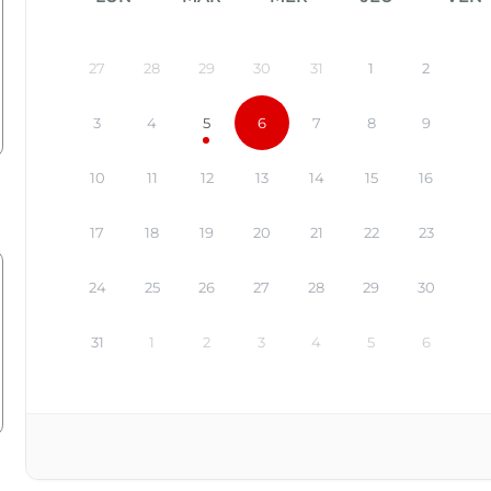
27
28
29
30
31
1
2
3
4
5
6
7
8
9
10
11
12
13
14
15
16
17
18
19
20
21
22
23
24
25
26
27
28
29
30
31
1
2
3
4
5
6