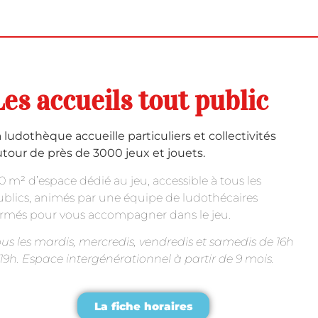
Les accueils tout public
 ludothèque accueille particuliers et collectivités
tour de près de 3000 jeux et jouets.
0 m² d’espace dédié au jeu, accessible à tous les
blics, animés par une équipe de ludothécaires
ormés pour vous accompagner dans le jeu.
us les mardis, mercredis, vendredis et samedis de 16h
19h. Espace intergénérationnel à partir de 9 mois.
La fiche horaires