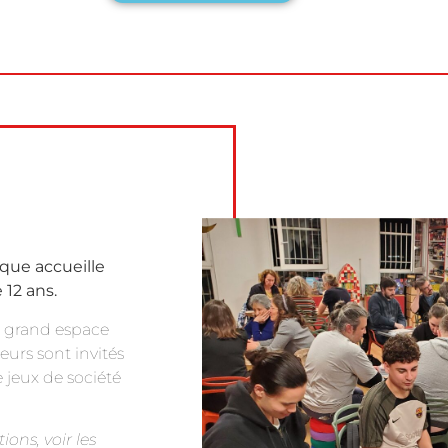
que accueille
 12 ans.
e grand espace
eurs sont invités
 jeux de société
ons, voir les