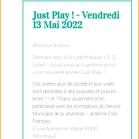
Just Play ! - Vendredi
13 Mai 2022
Bonjour à tous !
Demain soir, à la ludothèque 1, 2, 3,…
Soleil !, nous vous accueillons pour
une nouvelle soirée Just Play !
Ces soirées jeux de société et jeux vidéo
sont destinées à des joueuses et joueurs
entre 11 et 19 ans seulement et en
partenariat avec
les animateurs du Service
Municipal de la Jeunesse – antenne Clos
Français.
2 rue Adrienne Maire 93100
Montreuil