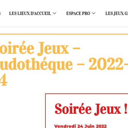
S
LES LIEUX D’ACCUEIL
ESPACE PRO
LES JEUX G
oirée Jeux –
udothéque – 2022
4
Soirée Jeux !
Vendredi 24 Juin 2022