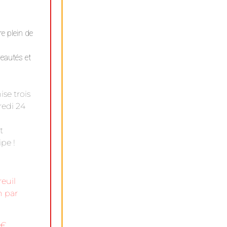
e plein de
eautés et
ise trois
redi 24
t
pe !
euil
n par
5€