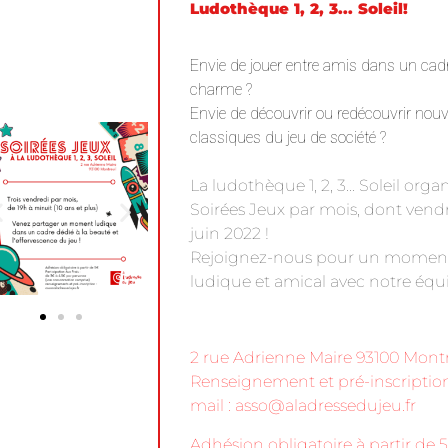
Ludothèque 1, 2, 3... Soleil!
Envie de jouer entre amis dans un cadr
charme ?
Envie de découvrir ou redécouvrir nouv
classiques du jeu de société ?
La ludothèque 1, 2, 3… Soleil organ
Soirées Jeux par mois, dont vend
juin 2022 !
Rejoignez-nous pour un momen
ludique et amical avec notre équi
2 rue Adrienne Maire 93100 Montr
Renseignement et pré-inscriptio
mail : asso@aladressedujeu.fr
Adhésion obligatoire à partir de 