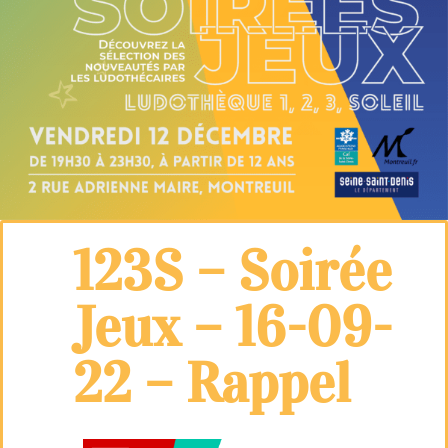
123S – Soirée
Jeux – 16-09-
22 – Rappel