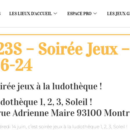
S
LES LIEUX D’ACCUEIL
ESPACE PRO
LES JEUX G
23S – Soirée Jeux –
6-24
irée jeux à la ludothèque !
dothèque 1, 2, 3, Soleil !
rue Adrienne Maire 93100 Montr
edi 14 juin, c’est soirée jeux à la ludothèque 1, 2, 3, Soleil !