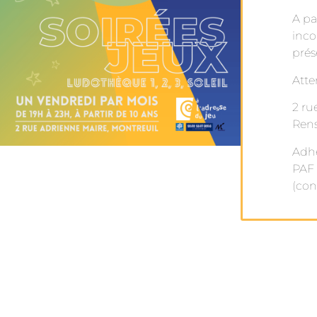
A pa
inco
prés
Atte
2 ru
Rens
Adhé
PAF 
(con