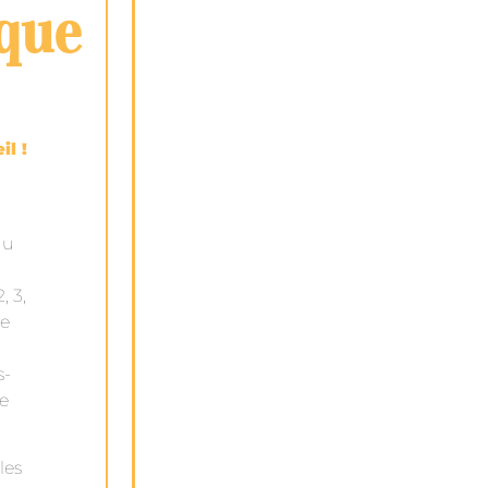
que
il !
du
, 3,
se
s-
le
les