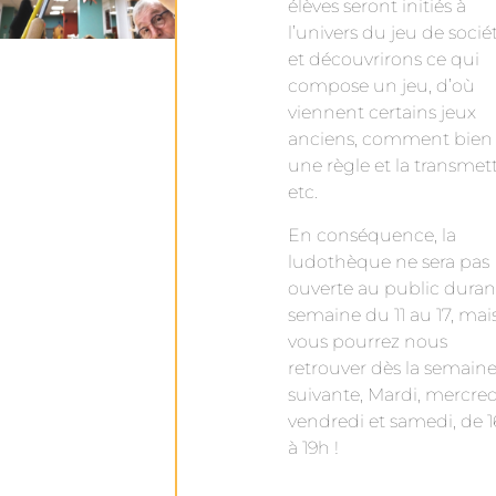
élèves seront initiés à
l’univers du jeu de socié
et découvrirons ce qui
compose un jeu, d’où
viennent certains jeux
anciens, comment bien l
une règle et la transmett
etc.
En conséquence, la
ludothèque ne sera pas
ouverte au public durant
semaine du 11 au 17, mai
vous pourrez nous
retrouver dès la semain
suivante, Mardi, mercred
vendredi et samedi, de 
à 19h !