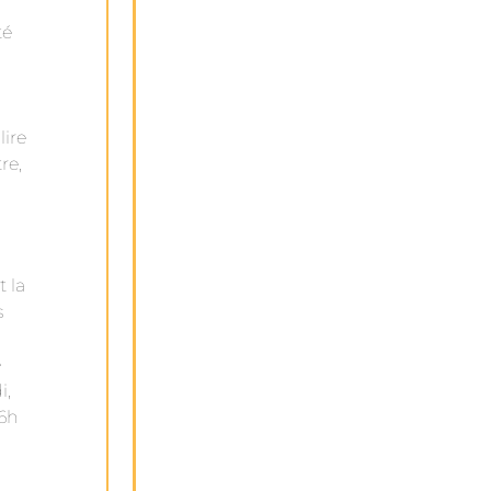
té
ire
re,
 la
s
e
i,
16h