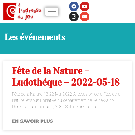
Les événements
Fête de la Nature –
Ludothéque – 2022-05-18
Fête de la Nature 18-22 Mai 2022 A l’occasion de la Fête de la
Nature, et sous l’initiative du département de Seine-Saint-
Denis, la Ludothèque 1, 2, 3… Soleil! s’installe au
EN SAVOIR PLUS