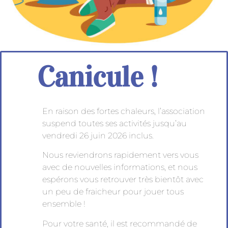
Canicule !
En raison des fortes chaleurs, l’association
suspend toutes ses activités jusqu’au
vendredi 26 juin 2026 inclus.
Nous reviendrons rapidement vers vous
avec de nouvelles informations, et nous
espérons vous retrouver très bientôt avec
un peu de fraicheur pour jouer tous
ensemble !
Pour votre santé, il est recommandé de