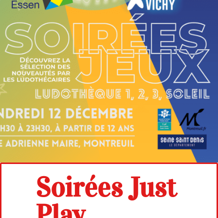
Soirées Just
Play