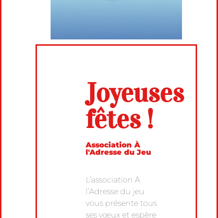
Joyeuses
fêtes !
Association À
l'Adresse du Jeu
L’association À
l’Adresse du jeu
vous présente tous
ses vœux et espère