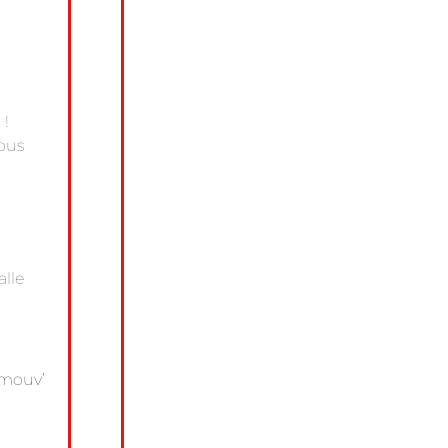
 !
vous
alle
!
omouv’