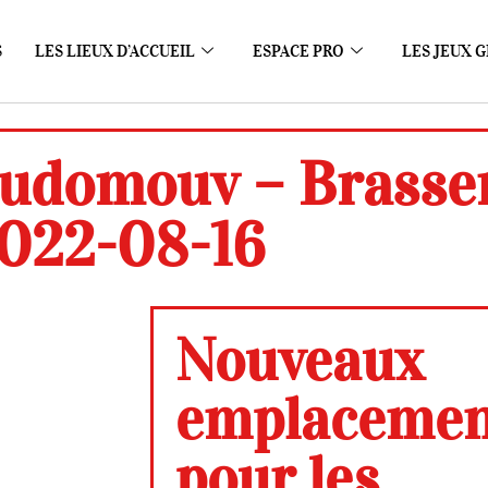
S
LES LIEUX D’ACCUEIL
ESPACE PRO
LES JEUX G
udomouv – Brasse
022-08-16
Nouveaux
emplacemen
pour les