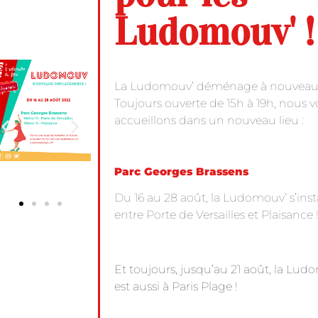
Ludomouv' !
La Ludomouv’ déménage à nouveau
Toujours ouverte de 15h à 19h, nous 
accueillons dans un nouveau lieu :
Parc Georges Brassens
Du 16 au 28 août, la Ludomouv’ s’inst
entre Porte de Versailles et Plaisance 
Et toujours, jusqu’au 21 août, la Lud
est aussi à Paris Plage !