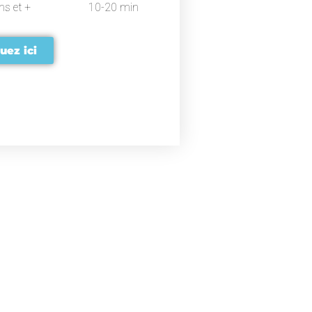
ns et +
10-20 min
uez ici