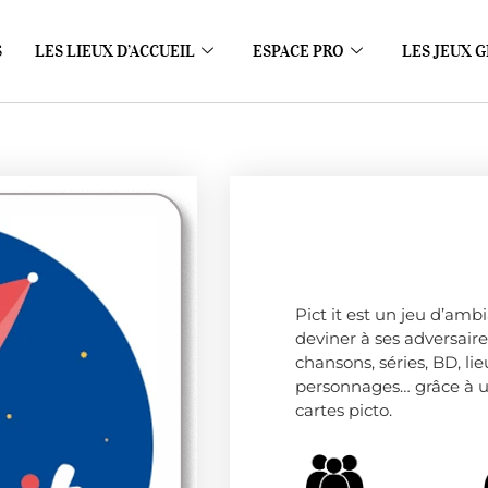
S
LES LIEUX D’ACCUEIL
ESPACE PRO
LES JEUX G
Pict it est un jeu d’amb
deviner à ses adversaires
chansons, séries, BD, lie
personnages… grâce à u
cartes picto.