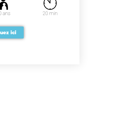
0 ans
20 min
uez ici