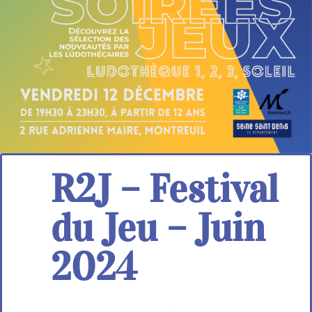
R2J – Festival
du Jeu – Juin
2024