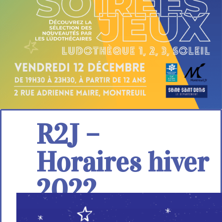
R2J –
Horaires hiver
2022