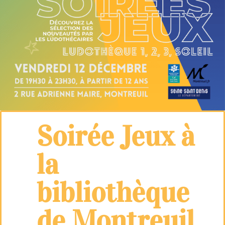
Soirée Jeux à
la
bibliothèque
de Montreuil