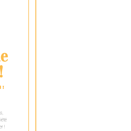
de
!
 !
s,
iété
r !