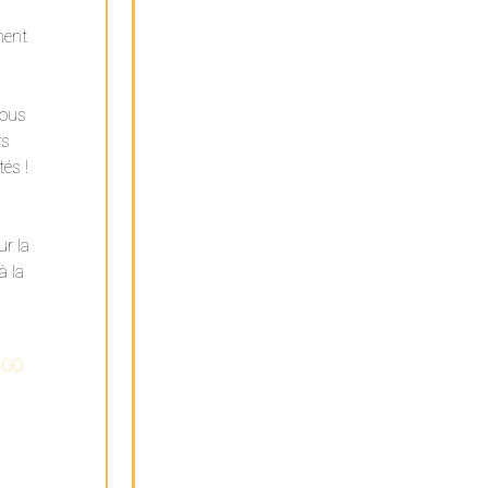
ment
vous
rs
és !
ur la
à la
100