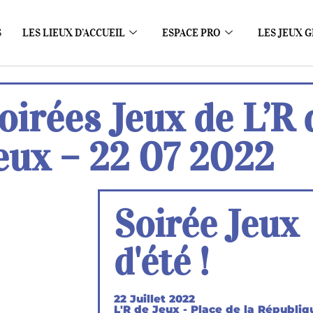
S
LES LIEUX D’ACCUEIL
ESPACE PRO
LES JEUX G
oirées Jeux de L’R 
eux – 22 07 2022
Soirée Jeux
d'été !
22 Juillet 2022
L'R de Jeux - Place de la Républiq