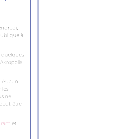
endredi,
épublique à
s quelques
 Akropolis
 ? Aucun
 les
us ne
 peut-être
gram
et