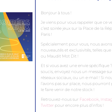
Bonjour à tous !
Je viens pour vous rappeler que ce v
c’est soirée jeux sur la Place de la R
Paris !
Spécialement pour vous, nous avon
nouveautés et exclusivités, telles que
ou Maudit Mot Dit !
Et si vous avez une envie spécifique
soucis, envoyez nous un message sur
réseaux sociaux, ou un e-mail ! Si no
l’avons pas sur place, nous pourront
le faire venir de notre stock !
Retrouvez-nous sur
Facebook
,
Insta
Twitter
pour encore plus d’infos !