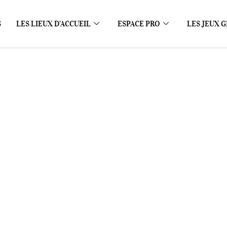
S
LES LIEUX D’ACCUEIL
ESPACE PRO
LES JEUX G