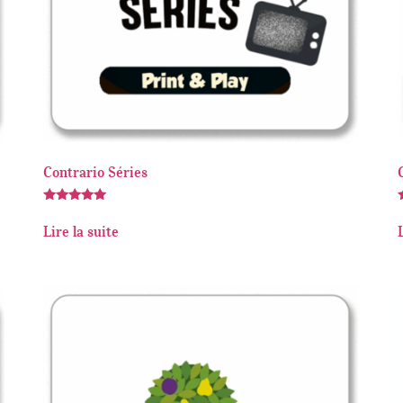
Contrario Séries
Note
5.00
5
Lire la suite
sur 5