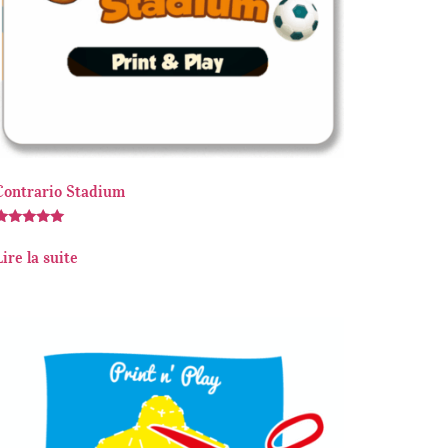
Contrario Stadium
Note
.00
Lire la suite
sur 5