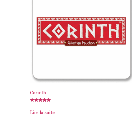
Corinth
Note
5.00
Lire la suite
sur 5