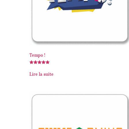
Tempo !
Note
5.00
Lire la suite
sur 5