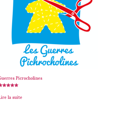
Guerres Picrocholines
Note
.00
Lire la suite
sur 5