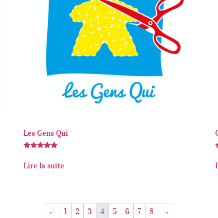
Les Gens Qui
Note
5.00
5
Lire la suite
sur 5
←
1
2
3
4
5
6
7
8
→