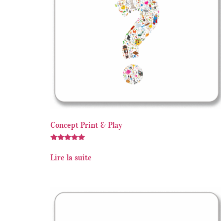
Concept Print & Play
Note
5.00
Lire la suite
sur 5