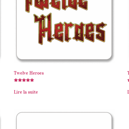
Twelve Heroes
Note
5.00
5
Lire la suite
sur 5